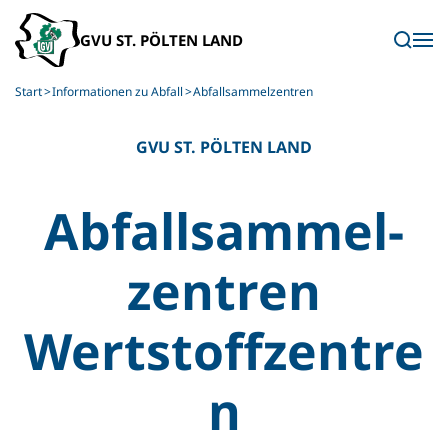
Skip to main content
Start
Informationen zu Abfall
Abfall­sammelzentren
GVU ST. PÖLTEN LAND
Abfall­sammel­
zentren
Wertstoffzentre
n