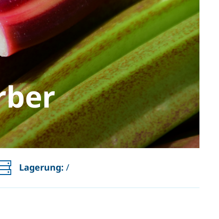
rber
Lagerung:
/