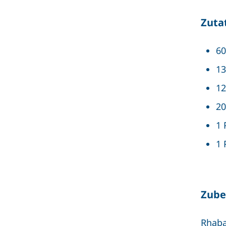
Zuta
60
13
12
20
1 
1 
Zube
Rhaba