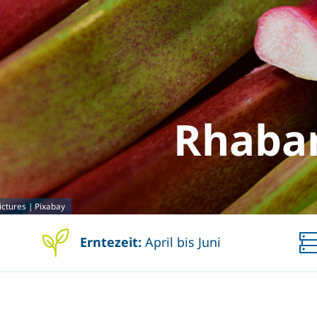
Rhaba
ctures | Pixabay
Erntezeit:
April bis Juni