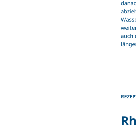
danac
abzie
Wasse
weite
auch 
länge
REZEP
Rh