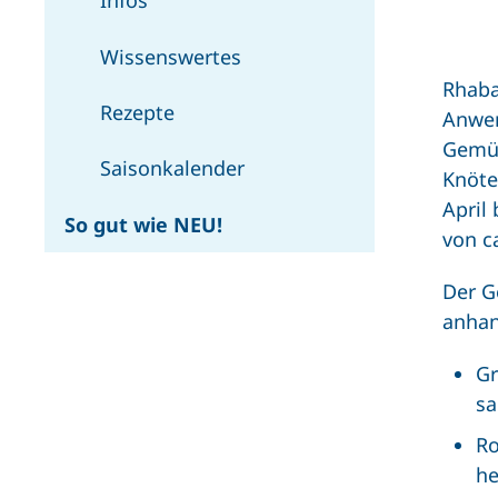
Infos
Wissenswertes
Rhaba
Rezepte
Anwen
Gemüs
Saisonkalender
Knöte
April
So gut wie NEU!
von c
Der G
anhan
Gr
sa
Ro
he