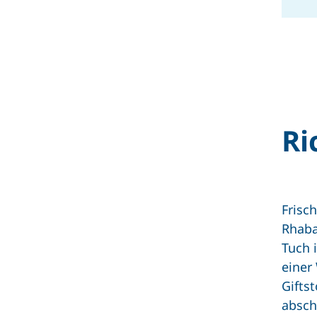
Ri
Frisch
Rhaba
Tuch 
einer
Gifts
absch