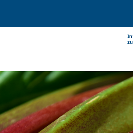
In
zu